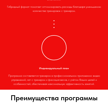
Гибридный формат помогает оптимизировать расходы благодаря уменьшению
количества тренировок с тренером.
Индивидуальный план
Программа составляется тренером в профессиональном приложении: видео
упражнений, чат с тренером и фиксация весов, с учётом Ваших целей и
особенностей, обеспечивая максимальную эффективность занятий.
Преимущества программы