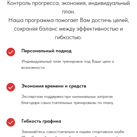
Контроль прогресса, экономия, индивидуальный
план.
Наша программа помогает Вам достичь целей,
сохраняя баланс между эффективностью и
гибкостью.
Персональный подход
Индивидуальный план тренировок под Ваши цели и
возможности.
Экономия времени и средств
Экспертная поддержка при минимальных затратах
благодаря самостоятельным тренировкам по плану.
Гибкость графика
Занимайтесь самостоятельно в нашем спортивном клубе