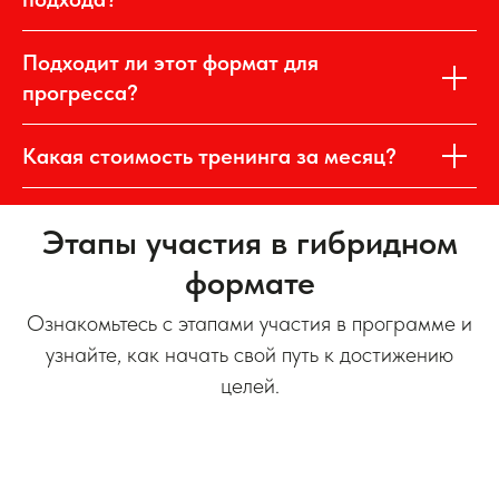
Подходит ли этот формат для
прогресса?
Какая стоимость тренинга за месяц?
Этапы участия в гибридном
формате
Ознакомьтесь с этапами участия в программе и
узнайте, как начать свой путь к достижению
целей.