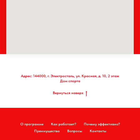
Адрес: 144000, г. Электросталь, ул. Красная, д. 10, 2 этаж
Дом спорта
Вернуться наверх
О программе
Как работает?
Почему эффективно?
Преимущества
Вопросы
Контакты