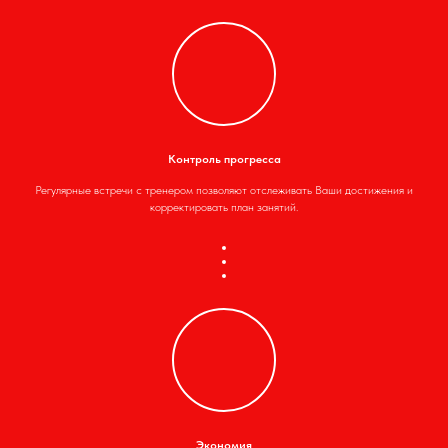
Контроль прогресса
Регулярные встречи с тренером позволяют отслеживать Ваши достижения и
корректировать план занятий.
Экономия